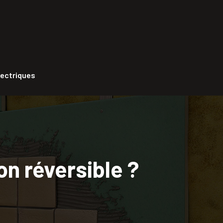
lectriques
n réversible ?