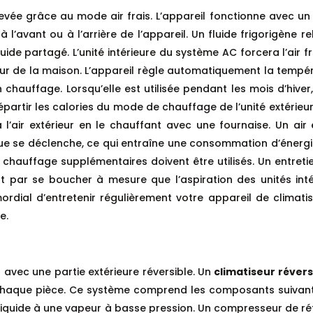
s élevée grâce au mode air frais. L’appareil fonctionne avec
 l’avant ou à l’arrière de l’appareil. Un fluide frigorigène 
uide partagé. L’unité intérieure du système AC forcera l’air 
eur de la maison. L’appareil règle automatiquement la tempéra
n chauffage. Lorsqu’elle est utilisée pendant les mois d’hive
partir les calories du mode de chauffage de l’unité extérieure
 à l’air extérieur en le chauffant avec une fournaise. Un ai
ique se déclenche, ce qui entraîne une consommation d’éner
 chauffage supplémentaires doivent être utilisés. Un entreti
nt par se boucher à mesure que l’aspiration des unités int
rdial d’entretenir régulièrement votre appareil de climatisati
e.
 avec une partie extérieure réversible. Un
climatiseur révers
aque pièce. Ce système comprend les composants suivants. 
t liquide à une vapeur à basse pression. Un compresseur de réfr