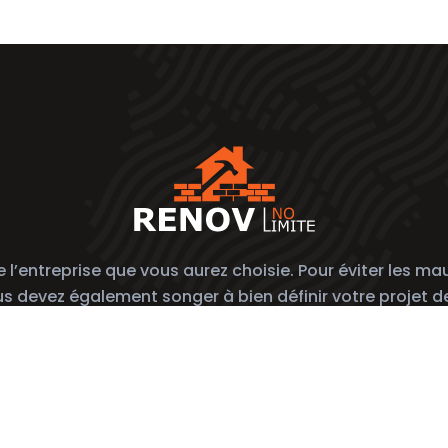
’entreprise que vous aurez choisie. Pour éviter les mauv
ous devez également songer à bien définir votre projet d
vez les conseils des pros pour rénover vous-même votre intér