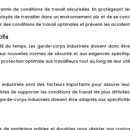
antie de conditions de travail sécurisées. En protégeant les 
loyés de travailler dans un environnement sûr et de se conce
 des conditions de travail optimales et prévenir les accident
tifs
au fil du temps. Les garde-corps industriels doivent donc êt
 aux nouvelles normes de sécurité et aux exigences spécifiqu
rotection optimale aux travailleurs tout au long de leur utili
ndustriels sont des facteurs importants pour assurer leur e
les de supporter les conditions de travail les plus difficile
 les garde-corps industriels doivent être adaptés aux spécificit
ir de matériaux solides et durables pour résister aux contra