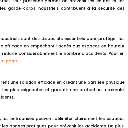
ustriel. Leur présence permet de prévenir les chutes et les
es garde-corps industriels contribuent à la sécurité des
ndustriels sont des dispositifs essentiels pour protéger les
sique efficace en empêchant l’accès aux espaces en hauteur
et réduire considérablement le nombre d’accidents. Pour en
tte page
.
frent une solution efficace en créant une barrière physique
l les plus exigeantes et garantir une protection maximale.
idents.
, les entreprises peuvent délimiter clairement les espaces
er les bonnes pratiques pour prévenir les accidents. De plus,