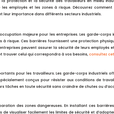
la protection et la sécurité des travailleurs en milieu ind
e les employés et les zones à risque. Découvrez comment l
et leur importance dans différents secteurs industriels.
réoccupation majeure pour les entreprises. Les garde-corps i
nes à risque. Ces barrières fournissent une protection phy
entreprises peuvent assurer la sécurité de leurs employés 
et trouver celui qui correspondra à vos besoins,
consultez ce
tants pour les travailleurs. Les garde-corps industriels of
 spécialement conçus pour résister aux conditions de travai
eurs tâches en toute sécurité sans craindre de chutes ou d’acc
paration des zones dangereuses. En installant ces barrières
s de visualiser facilement les limites de sécurité et d’adopt