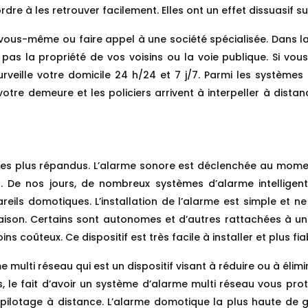
ordre à les retrouver facilement. Elles ont un effet dissuasif su
re vous-même ou faire appel à une société spécialisée. Dans l
ez pas la propriété de vos voisins ou la voie publique. Si vo
urveille votre domicile 24 h/24 et 7 j/7. Parmi les systèmes
votre demeure et les policiers arrivent à interpeller à dista
 les plus répandus. L’alarme sonore est déclenchée au momen
ns. De nos jours, de nombreux systèmes d’alarme intellige
reils domotiques. L’installation de l’alarme est simple et ne
aison. Certains sont autonomes et d’autres rattachées à un
 coûteux. Ce dispositif est très facile à installer et plus fia
e multi réseau qui est un dispositif visant à réduire ou à éli
, le fait d’avoir un système d’alarme multi réseau vous protè
lotage à distance. L’alarme domotique la plus haute de g