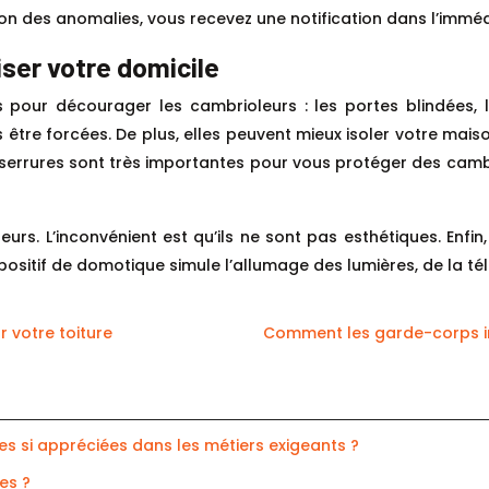
on des anomalies, vous recevez une notification dans l’immé
ser votre domicile
ts pour décourager les cambrioleurs : les portes blindées, 
être forcées. De plus, elles peuvent mieux isoler votre mais
Les serrures sont très importantes pour vous protéger des cambr
s. L’inconvénient est qu’ils ne sont pas esthétiques. Enfi
sitif de domotique simule l’allumage des lumières, de la télév
r votre toiture
Comment les garde-corps indu
s si appréciées dans les métiers exigeants ?
es ?