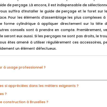
uide de perçage. Là encore, il est indispensable de sélectionne
l vous suffira d’installer le guide de perçage et le foret su
rface. Pour les éléments d’assemblage les plus complexes à e
forme cylindrique à appliquer directement sur la tête de 
tres conseils sont à prendre en compte. Premièrement, veill
 le seront eux aussi. Si les perçages ne sont pas droits, le tr
ous êtes amené à utiliser régulièrement ces accessoires, p
pidement un élément défectueux.
ur à usage professionnel ?
s si appréciées dans les métiers exigeants ?
es ?
 construction à Bruxelles ?