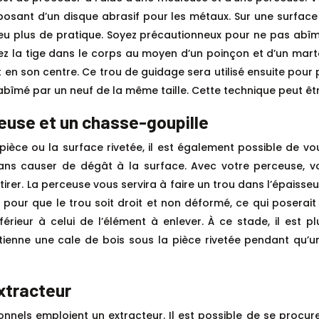
ant d’un disque abrasif pour les métaux. Sur une surface t
 plus de pratique. Soyez précautionneux pour ne pas abîme
ncez la tige dans le corps au moyen d’un poinçon et d’un mar
t en son centre. Ce trou de guidage sera utilisé ensuite pour
t abîmé par un neuf de la même taille. Cette technique peut ê
euse et un chasse-goupille
èce ou la surface rivetée, il est également possible de vo
 sans causer de dégât à la surface. Avec votre perceuse, vo
irer. La perceuse vous servira à faire un trou dans l’épaisse
e pour que le trou soit droit et non déformé, ce qui poserai
férieur à celui de l’élément à enlever. À ce stade, il est 
nne tienne une cale de bois sous la pièce rivetée pendant qu
xtracteur
ionnels emploient un extracteur. Il est possible de se procu